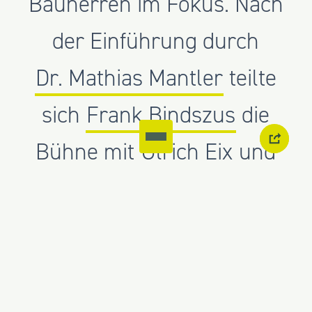
Bauherren im Fokus. Nach
der Einführung durch
Dr. Mathias Mantler
teilte
sich
Frank Bindszus
die
Bühne mit
Ulrich Eix
und
Tobias Wurster
.
In den Vorträgen wurde über die
partnerschaftliche Projektabwicklung
aus Bauherren-, juristischer und