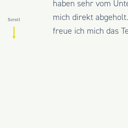
haben sehr vom Unte
mich direkt abgeholt
Scroll
freue ich mich das T
Was war bisher dein
Meine Aufgaben im Be
Bewertung und techn
Projekte meist kurz 
begleiten. Besonders
sie stets neue Herau