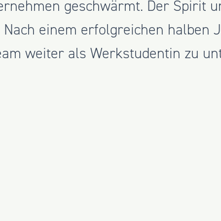
rnehmen geschwärmt. Der Spirit und
. Nach einem erfolgreichen halben J
eam weiter als Werkstudentin zu unt
 spannendstes Projekt bei uns?
reich Transaktion + Investition um
ische Einschätzung von Immobilien
sind, konnte ich bereits sehr viele
 spannend finde ich die Bewertung 
sforderungen mit sich bringen.