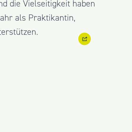
 die Vielseitigkeit haben
ahr als Praktikantin,
erstützen.
fassen hauptsächlich die
beständen. Da die
 verschiedene Mandate
von Spezialimmobilien, da