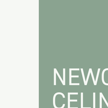
NEWC
CELI