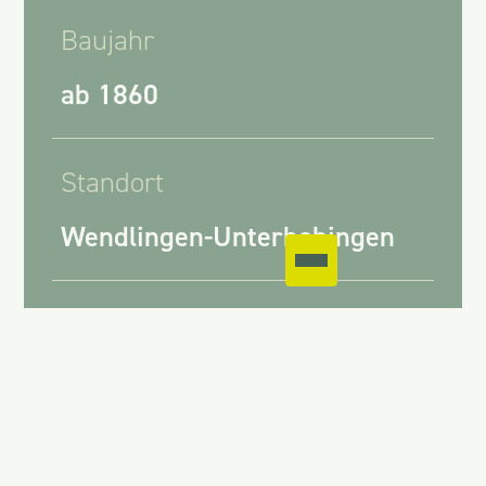
Baujahr
ab 1860
Standort
Wendlingen-Unterbohingen
Projektbesonderheiten
Komplexe
denkmalschutzrechtliche
Auflagen, Anforderungen an