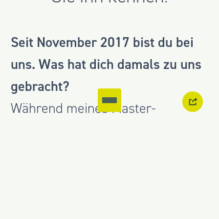
Seit November 2017 bist du bei
uns. Was hat dich damals zu uns
gebracht?
Während meines Master-
Studiums wurde ich auf albrings
+ müller aufmerksam und war
direkt vom Set-up des
Unternehmens überzeugt - vom
Teamgefüge über die Projekte