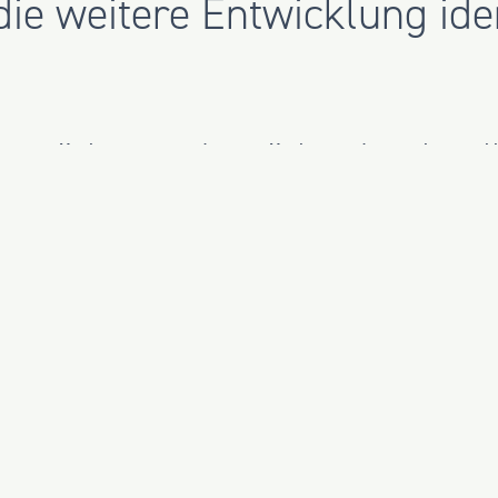
die weitere Entwicklung ident
espräche stand zunächst der aktuel
ere Marktstimmung, Transaktionsdy
storen und Family Offices. Darauf 
zu innovativen Projektabwicklungsm
t Delivery (IPD).