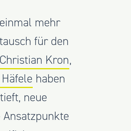
 einmal mehr
stausch für den
 Christian Kron
,
 Häfele
haben
ieft, neue
e Ansatzpunkte