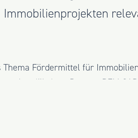
 Immobilienprojekten releva
 Thema Fördermittel für Immobilien
rem langjährigen Partner
REM CAP
gen und Anforderungen rund um die