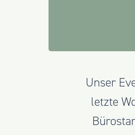
Unser Eve
letzte W
Bürostan