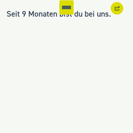
Seit 9 Monaten bist du bei uns.
Was hat dich damals zu uns
gebracht?
Ich war 2018 / 19 bereits bei
albrings + müller tätig. Die Zeit ist
mir sehr gut in Erinnerung
geblieben und der Kontakt zu vielen
ehemaligen Kollegen ist nie
abgebrochen. Daher ist die
Entscheidung schnell gefallen, als