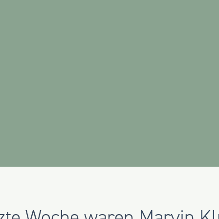
zte Woche waren
Marvin K