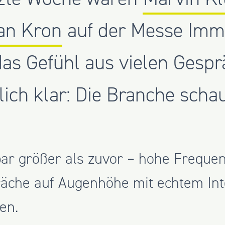
ian Kron
auf der Messe Immo
as Gefühl aus vielen Gesp
lich klar: Die Branche scha
ar größer als zuvor – hohe Freque
räche auf Augenhöhe mit echtem In
en.