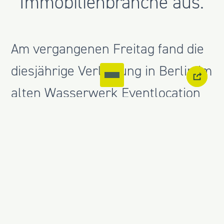
Immobilienbranche aus.
Am vergangenen Freitag fand die
diesjährige Verleihung in Berlin im
alten Wasserwerk Eventlocation
Berlin statt. Wir sind stolz, dass
David Matthäus einer der
Preisträger ist und damit Teil des
starken MAT-Netzwerks geworden
ist.