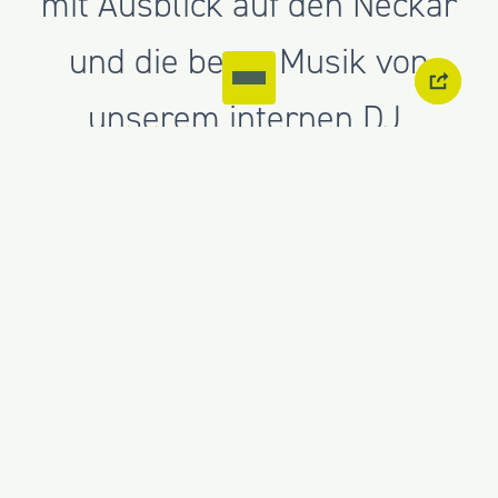
mit Ausblick auf den Neckar
und die beste Musik von
unserem internen DJ.
Was für ein Abend, was für ein Team!
Wir hatten einen riesen Spaß und
sagen Danke, liebe amag-Crew - für
euren Einsatz, eure Energie und die
familiäre Atmosphäre, die ihr uns
jeden Tag aufs Neue schenkt!