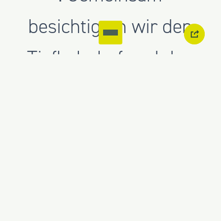
besichtigten wir den
Tiefbahnhof und den
Bonatzbau – zwei
zentrale Elemente eines
der anspruchsvollsten
Infrastrukturprojekte in
Europa.