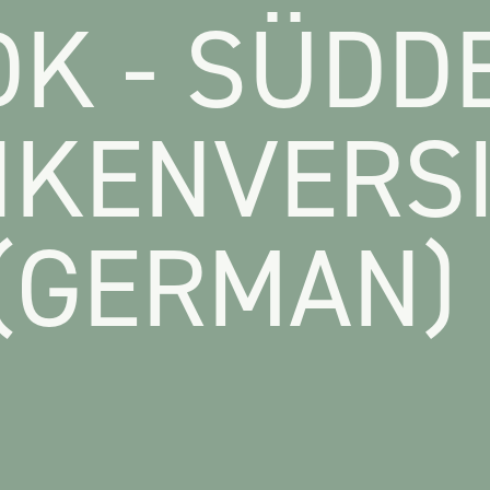
DK - SÜD
NKENVERS
 (GERMAN)