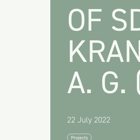
OF S
KRA
A. G.
22 July 2022
Projects