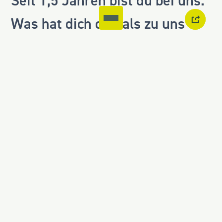
Seit 1,5 Jahren bist du bei uns.
Was hat dich damals zu uns
gebracht?
Ich habe sehr früh realisiert,
dass der Bauherr einen
wesentlichen Einfluss auf den
Erfolg oder Misserfolg eines
Bauprojekts hat. Somit war die
ganzheitliche Beratung auf
Bauherrenseite die logische