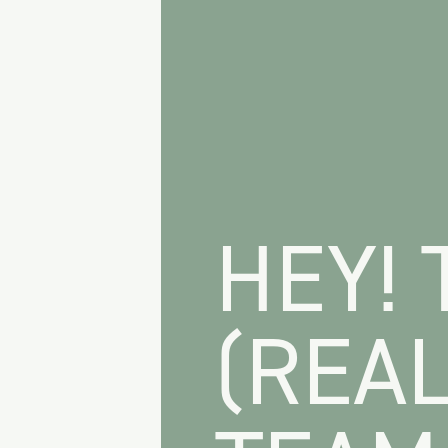
HEY! 
(REA