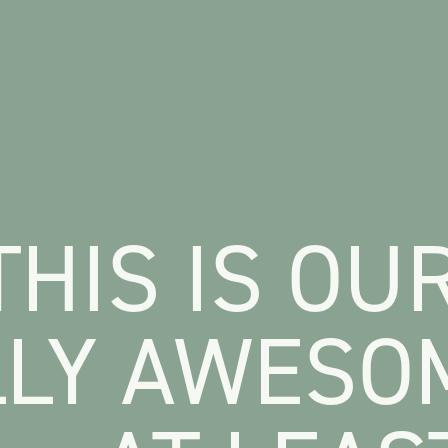
THIS IS OU
LLY AWESO