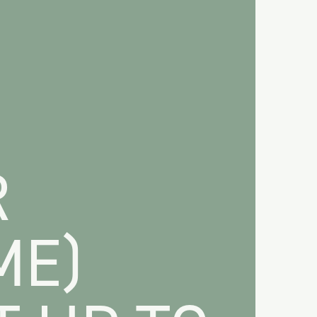
R
ME)