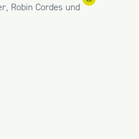
er
,
Robin Cordes
und
jede weitere Terminanfrage
 B1
.
h am Stand unseres
Semet
und Waldemar
modulbau - made in