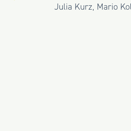
Julia Kurz
,
Mario Ko
Steffen Müller
, ist s
Die Kalender füllen 
und spontane Gesprä
Neu in diesem Jahr
:
Partners
Timber On
Bauer vertreten und