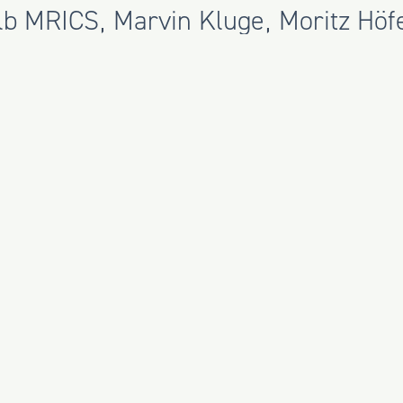
lb MRICS
,
Marvin Kluge
,
Moritz Höf
tartklar.
sich bereits – wir freuen uns über 
che bei uns am
Stand 120 in Halle
 Zum ersten Mal sind wir zusätzlic
e
mit
Mario Kolb MRICS
,
Benjamin 
 informieren über innovativen Holz