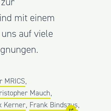
 zur
sind mit einem
uns auf viele
egnungen.
r MRICS
,
ristopher Mauch
,
x Kerner
,
Frank Bindszus
,