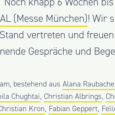
Noch knapp 6 Wochen bis
AL (Messe München)
! Wir 
Stand vertreten und freuen 
nende Gespräche und Beg
eam, bestehend aus
Alana Raubache
ila Chughtai
,
Christian Albrings
,
Ch
Christian Kron
,
Fabian Geppert
,
Feli